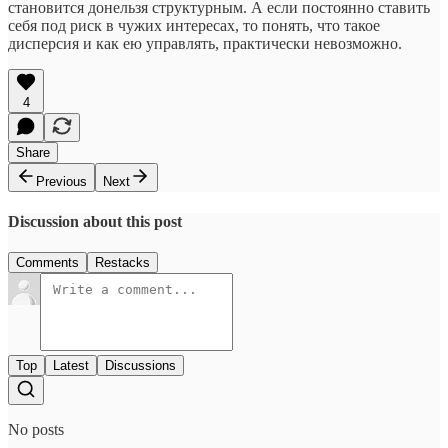
становится донельзя структурным. А если постоянно ставить
себя под риск в чужих интересах, то понять, что такое
дисперсия и как ею управлять, практически невозможно.
4
Share
Previous
Next
Discussion about this post
Comments
Restacks
Top
Latest
Discussions
No posts