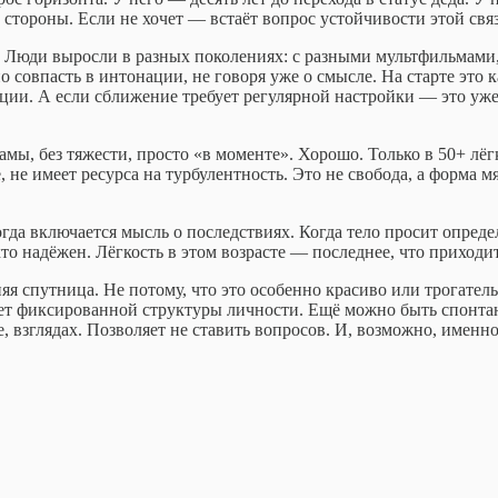
бе стороны. Если не хочет — встаёт вопрос устойчивости этой св
е. Люди выросли в разных поколениях: с разными мультфильмам
совпасть в интонации, не говоря уже о смысле. На старте это к
ии. А если сближение требует регулярной настройки — это уже н
амы, без тяжести, просто «в моменте». Хорошо. Только в 50+ лёг
, не имеет ресурса на турбулентность. Это не свобода, а форма 
когда включается мысль о последствиях. Когда тело просит опред
кто надёжен. Лёгкость в этом возрасте — последнее, что приходит
 спутница. Не потому, что это особенно красиво или трогательн
 нет фиксированной структуры личности. Ещё можно быть спонта
се, взглядах. Позволяет не ставить вопросов. И, возможно, име