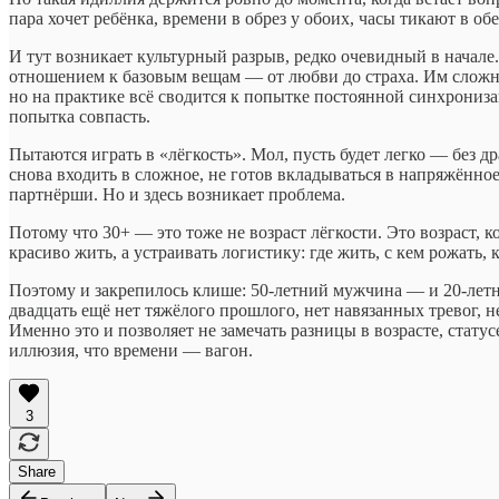
пара хочет ребёнка, времени в обрез у обоих, часы тикают в о
И тут возникает культурный разрыв, редко очевидный в начал
отношением к базовым вещам — от любви до страха. Им сложно 
но на практике всё сводится к попытке постоянной синхронизац
попытка совпасть.
Пытаются играть в «лёгкость». Мол, пусть будет легко — без др
снова входить в сложное, не готов вкладываться в напряжённое
партнёрши. Но и здесь возникает проблема.
Потому что 30+ — это тоже не возраст лёгкости. Это возраст, 
красиво жить, а устраивать логистику: где жить, с кем рожать, 
Поэтому и закрепилось клише: 50-летний мужчина — и 20-летняя
двадцать ещё нет тяжёлого прошлого, нет навязанных тревог,
Именно это и позволяет не замечать разницы в возрасте, стату
иллюзия, что времени — вагон.
3
Share