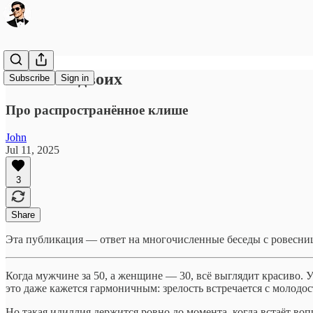
70 лет на двоих
Subscribe
Sign in
Про распространённое клише
John
Jul 11, 2025
3
Share
Эта публикация — ответ на многочисленные беседы с ровесн
Когда мужчине за 50, а женщине — 30, всё выглядит красиво. 
это даже кажется гармоничным: зрелость встречается с молодо
Но такая идиллия держится ровно до момента, когда встаёт воп