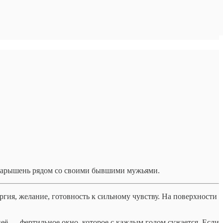
 барышень рядом со своими бывшими мужьями.
ргия, желание, готовность к сильному чувству. На поверхности
 неё — фертильное окно, которое с каждым годом сужается. Если