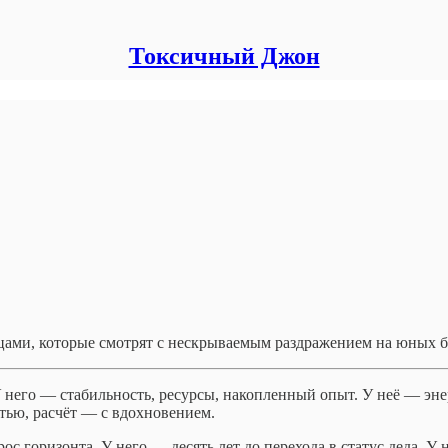
Токсичный Джон
ицами, которые смотрят с нескрываемым раздражением на юных
У него — стабильность, ресурсы, накопленный опыт. У неё — эне
стью, расчёт — с вдохновением.
рос горизонта. У него — десять лет до перехода в статус деда. У